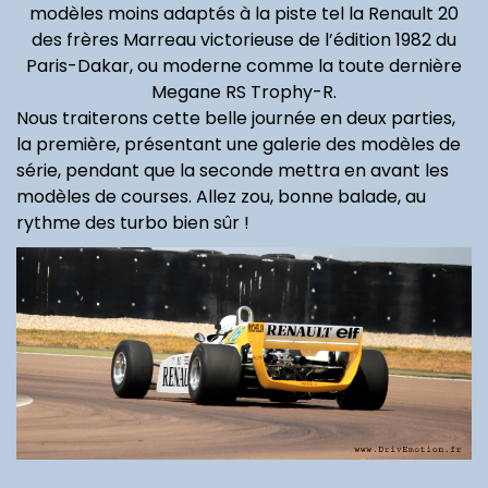
modèles moins adaptés à la piste tel la Renault 20
des frères Marreau victorieuse de l’édition 1982 du
Paris-Dakar, ou moderne comme la toute dernière
Megane RS Trophy-R.
Nous traiterons cette belle journée en deux parties,
la première, présentant une galerie des modèles de
Renault Clio VI
Citroën
Sko
série, pendant que la seconde mettra en avant les
Ultra
hybride, le
SpaceTourer,
l’él
modèles de courses. Allez zou, bonne balade, au
ur (...)
changement (...)
gros porteur
pri
rythme des turbo bien sûr !