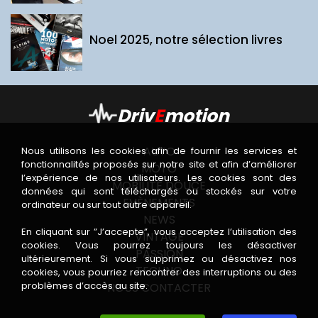
Noel 2025, notre sélection livres
Driv
E
motion
AUTO
Nous utilisons les cookies afin de fournir les services et
fonctionnalités proposés sur notre site et afin d’améliorer
MOTO
l’expérience de nos utilisateurs. Les cookies sont des
MOBILITÉ DOUCE
données qui sont téléchargés ou stockés sur votre
EVÈNEMENTS
ordinateur ou sur tout autre appareil.
NEWS
En cliquant sur ”J’accepte”, vous acceptez l’utilisation des
VINTAGE
cookies. Vous pourrez toujours les désactiver
PASSION
ultérieurement. Si vous supprimez ou désactivez nos
TECHNO
cookies, vous pourriez rencontrer des interruptions ou des
problèmes d’accès au site.
NOUS CONTACTER