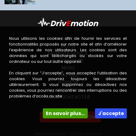
Driv
E
motion
AUTO
Nous utilisons les cookies afin de fournir les services et
fonctionnalités proposés sur notre site et afin d’améliorer
MOTO
l’expérience de nos utilisateurs. Les cookies sont des
MOBILITÉ DOUCE
données qui sont téléchargés ou stockés sur votre
EVÈNEMENTS
ordinateur ou sur tout autre appareil.
NEWS
En cliquant sur ”J’accepte”, vous acceptez l’utilisation des
VINTAGE
cookies. Vous pourrez toujours les désactiver
PASSION
ultérieurement. Si vous supprimez ou désactivez nos
TECHNO
cookies, vous pourriez rencontrer des interruptions ou des
problèmes d’accès au site.
NOUS CONTACTER
En savoir plus...
J'accepte
Recevoir la newsletter
Mentions légales
- 2024 DrivEmotion