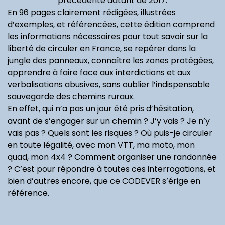
précédente datant de 2017.
Ultra
hybride, le
SpaceTourer,
l’él
En 96 pages clairement rédigées, illustrées
ur (...)
changement (...)
gros porteur
pri
d’exemples, et référencées, cette édition comprend
les informations nécessaires pour tout savoir sur la
liberté de circuler en France, se repérer dans la
jungle des panneaux, connaître les zones protégées,
apprendre à faire face aux interdictions et aux
verbalisations abusives, sans oublier l’indispensable
sauvegarde des chemins ruraux.
En effet, qui n’a pas un jour été pris d’hésitation,
avant de s’engager sur un chemin ? J’y vais ? Je n’y
vais pas ? Quels sont les risques ? Où puis-je circuler
en toute légalité, avec mon VTT, ma moto, mon
quad, mon 4x4 ? Comment organiser une randonnée
? C’est pour répondre à toutes ces interrogations, et
bien d’autres encore, que ce CODEVER s’érige en
référence.