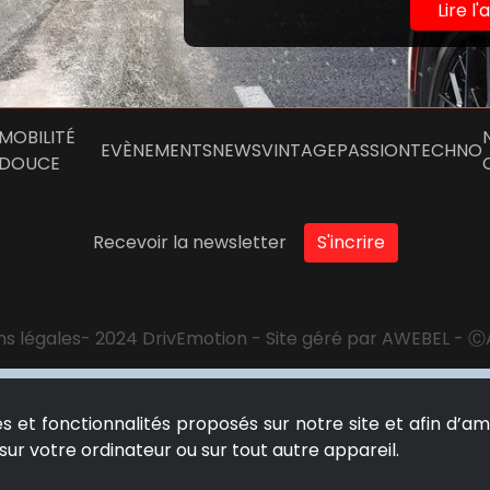
Lire l'
MOBILITÉ
EVÈNEMENTS
NEWS
VINTAGE
PASSION
TECHNO
DOUCE
Recevoir la newsletter
S'incrire
s légales
- 2024 DrivEmotion - Site géré par AWEBEL - Ⓒ
ces et fonctionnalités proposés sur notre site et afin d’am
ur votre ordinateur ou sur tout autre appareil.