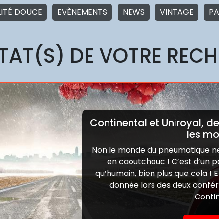
LITÉ DOUCE
EVÈNEMENTS
NEWS
VINTAGE
PA
TAT(S) DE VOTRE REC
Continental et Uniroyal, 
les mo
Non le monde du pneumatique ne
en caoutchouc ! C’est d’un p
qu’humain, bien plus que cela ! 
donnée lors des deux confér
Conti