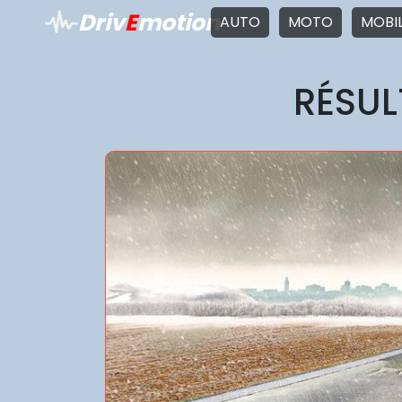
Driv
E
motion
AUTO
MOTO
MOBI
RÉSUL